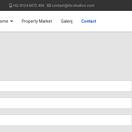
+62 8124 6072 436
contact@rtx-studios.com
ome
Property Market
Galerij
Contact