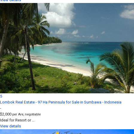
5
Lombok Real Estate - 97 Ha Peninsula for Sale in Sumbawa - Indonesia
-
$2,000
per Are, negotiable
Ideal for Resort or …
View details