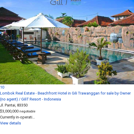
10
Lombok Real Estate - Beachfront Hotel in Gili Trawanggan for sale by Owner
(no agent) / GiliT Resort - Indonesia
Jl. Pantai, 83350
$3,000,000
negotiable
Currently in-operati…
View details