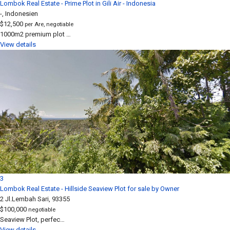
Lombok Real Estate - Prime Plot in Gili Air - Indonesia
-, Indonesien
$12,500
per Are, negotiable
1000m2 premium plot …
View details
3
Lombok Real Estate - Hillside Seaview Plot for sale by Owner
2 Jl.Lembah Sari, 93355
$100,000
negotiable
Seaview Plot, perfec…
View details